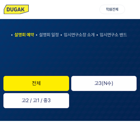
학원전체
설명회 예약
설명회 일정
입시연구소장 소개
입시연구소 밴드
전체
고3(N수)
고2 / 고1 / 중3